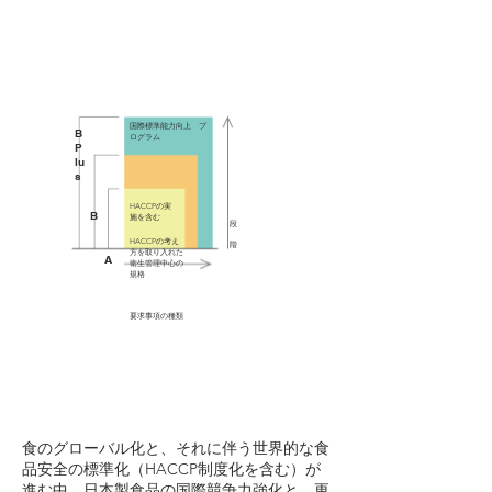
国際標準能力向上 プ
B
ログラム
P
lu
s
HACCPの実
B
施を含む
段
HACCPの​考え
階
方を取り入れた
A
衛生管理中心の
規格
​要求事項の種類
食のグローバル化と、それに伴う世界的な食
品安全の標準化（HACCP制度化を含む）が
進む中、日本製食品の国際競争力強化と、更