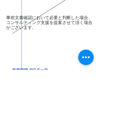
事前文書確認において必要と判断した場合、
コンサルティング支援を提案させて頂く場合
がございます。
事前文書確認
所要期間 約0.5ヶ月
現地監査
1日〜2日間（申請範囲、規模などにより変わ
ります。）
所要期間 0.5ヶ月〜1ヶ月